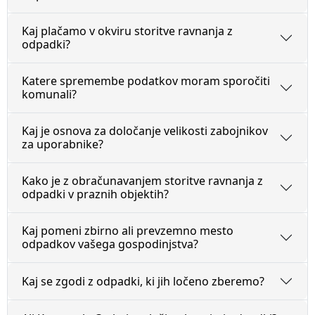
Osmrtnice
Reklamacije
Kontakt
Obrazci
Kaj plačamo v okviru storitve ravnanja z
odpadki?
HITRE POVEZAVE
Kontakti
Katere spremembe podatkov moram sporočiti
komunali?
Novice
Kaj je osnova za določanje velikosti zabojnikov
za uporabnike?
Ceniki
Kako je z obračunavanjem storitve ravnanja z
odpadki v praznih objektih?
Obrazci
Kaj pomeni zbirno ali prevzemno mesto
odpadkov vašega gospodinjstva?
Kaj se zgodi z odpadki, ki jih ločeno zberemo?