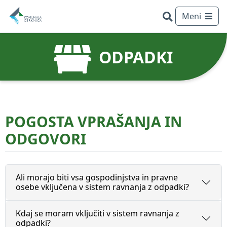
Meni
ODPADKI
POGOSTA VPRAŠANJA IN
ODGOVORI
Išči
Ali morajo biti vsa gospodinjstva in pravne
osebe vključena v sistem ravnanja z odpadki?
POGOSTO ISKANO
Kdaj se moram vključiti v sistem ravnanja z
Vodovod
Kanalizacija
Cenik
Odpadki
odpadki?